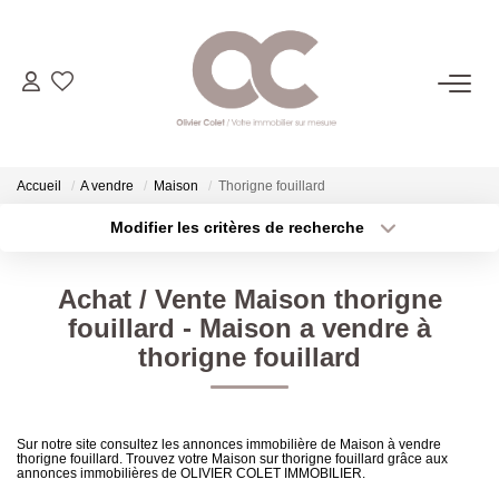
06.14.98.69.34
ACHETER
Accueil
A vendre
Maison
Thorigne fouillard
Modifier les critères de recherche
Type de transaction
Localisation
LOUER
Acheter
Localisation
Achat / Vente Maison thorigne
Type de bien
ESTIMER
Sélectionnez...
Surface min
fouillard - Maison a vendre à
thorigne fouillard
Plus de critères
Budget max
L'AGENCE
Créer une alerte
CONTACT
Sur notre site consultez les annonces immobilière de Maison à vendre
thorigne fouillard. Trouvez votre Maison sur thorigne fouillard grâce aux
annonces immobilières de OLIVIER COLET IMMOBILIER.