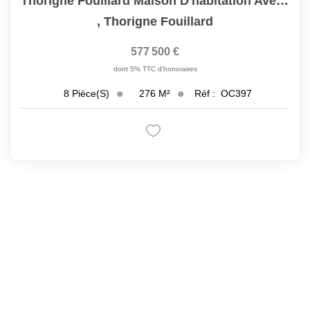
Thorigne Fouillard Maison D'habitation Avec Parc Et...
,
Thorigne Fouillard
577 500 €
dont 5% TTC d'honoraires
276
M²
Réf :
OC397
8
Pièce(s)