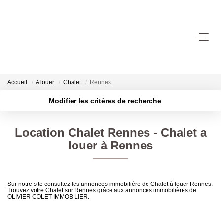
06.14.98.69.34
ACHETER
Accueil
A louer
Chalet
Rennes
Modifier les critères de recherche
LOUER
Localisation
Type de transaction
Surface min
Location Chalet Rennes - Chalet a
Type de bien
ESTIMER
louer à Rennes
Plus de critères
Budget max
L'AGENCE
Créer une alerte
Sur notre site consultez les annonces immobilière de Chalet à louer Rennes.
Trouvez votre Chalet sur Rennes grâce aux annonces immobilières de
CONTACT
OLIVIER COLET IMMOBILIER.