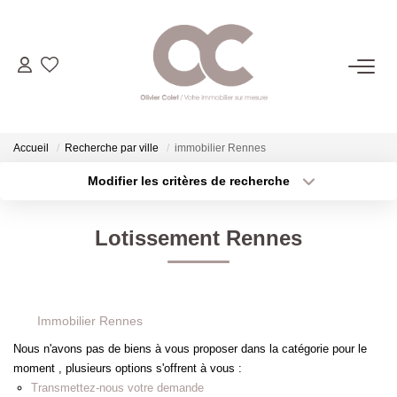
06.14.98.69.34
ACHETER
Accueil
Recherche par ville
immobilier Rennes
Modifier les critères de recherche
Type de transaction
Localisation
LOUER
Acheter
Localisation
Lotissement Rennes
Type de bien
ESTIMER
Sélectionnez...
Surface min
Plus de critères
Budget max
L'AGENCE
Immobilier Rennes
Créer une alerte
Nous n'avons pas de biens à vous proposer dans la catégorie pour le
CONTACT
moment , plusieurs options s'offrent à vous :
Transmettez-nous votre demande