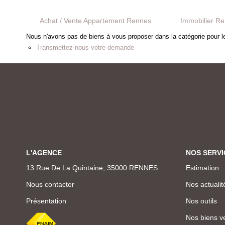
Achat / Vente Appartement Rennes
Immobilier R
Nous n'avons pas de biens à vous proposer dans la catégorie pour le
Transmettez-nous votre demande
L'AGENCE
NOS SERVI
13 Rue De La Quintaine, 35000 RENNES
Estimation
Nous contacter
Nos actualit
Présentation
Nos outils
Nos biens v