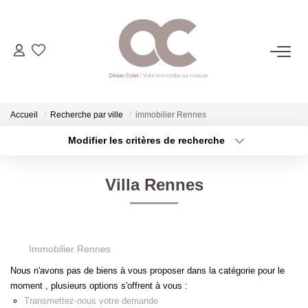
06.14.98.69.34
ACHETER
Accueil
Recherche par ville
immobilier Rennes
Modifier les critères de recherche
Type de transaction
Localisation
LOUER
Acheter
Localisation
Villa Rennes
Type de bien
ESTIMER
Sélectionnez...
Surface min
Plus de critères
Budget max
L'AGENCE
Immobilier Rennes
Créer une alerte
Nous n'avons pas de biens à vous proposer dans la catégorie pour le
CONTACT
moment , plusieurs options s'offrent à vous :
Transmettez-nous votre demande