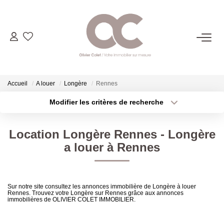
06.14.98.69.34
ACHETER
Accueil
A louer
Longère
Rennes
Modifier les critères de recherche
Type de transaction
Localisation
LOUER
Acheter
Localisation
Location Longère Rennes - Longère
Type de bien
ESTIMER
Sélectionnez...
Surface min
a louer à Rennes
Plus de critères
Budget max
L'AGENCE
Sur notre site consultez les annonces immobilière de Longère à louer
Rennes. Trouvez votre Longère sur Rennes grâce aux annonces
Créer une alerte
CONTACT
immobilières de OLIVIER COLET IMMOBILIER.