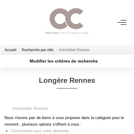
06.14.98.69.34
ACHETER
Accueil
Recherche par ville
immobilier Rennes
Modifier les critères de recherche
LOUER
Localisation
Type de transaction
Acheter
Localisation
Longère Rennes
Type de bien
ESTIMER
Sélectionnez...
Surface min
Plus de critères
Budget max
L'AGENCE
Immobilier Rennes
Créer une alerte
Nous n'avons pas de biens à vous proposer dans la catégorie pour le
CONTACT
moment , plusieurs options s'offrent à vous :
Transmettez-nous votre demande