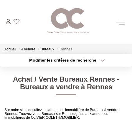
06.14.98.69.34
ACHETER
Accueil
A vendre
Bureaux
Rennes
Modifier les critères de recherche
LOUER
Localisation
Type de transaction
Surface min
Achat / Vente Bureaux Rennes -
Type de bien
ESTIMER
Bureaux a vendre à Rennes
Plus de critères
Budget max
L'AGENCE
Créer une alerte
Sur notre site consultez les annonces immobilière de Bureaux à vendre
Rennes. Trouvez votre Bureaux sur Rennes grâce aux annonces
CONTACT
immobilières de OLIVIER COLET IMMOBILIER.