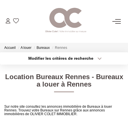
06.14.98.69.34
ACHETER
Accueil
A louer
Bureaux
Rennes
Modifier les critères de recherche
Type de transaction
Localisation
LOUER
Acheter
Localisation
Location Bureaux Rennes - Bureaux
Type de bien
ESTIMER
Sélectionnez...
Surface min
a louer à Rennes
Plus de critères
Budget max
L'AGENCE
Sur notre site consultez les annonces immobilière de Bureaux à louer
Rennes. Trouvez votre Bureaux sur Rennes grâce aux annonces
Créer une alerte
CONTACT
immobilières de OLIVIER COLET IMMOBILIER.