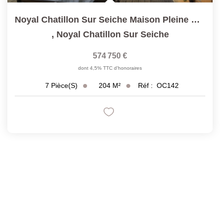
Noyal Chatillon Sur Seiche Maison Pleine De Cachet. T7...
,
Noyal Chatillon Sur Seiche
574 750 €
dont 4,5% TTC d'honoraires
204
M²
Réf :
OC142
7
Pièce(s)