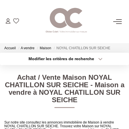
06.14.98.69.34
ACHETER
Accueil
A vendre
Maison
NOYAL CHATILLON SUR SEICHE
Modifier les critères de recherche
Type de transaction
Localisation
LOUER
Acheter
Localisation
Achat / Vente Maison NOYAL
Type de bien
ESTIMER
Sélectionnez...
Surface min
CHATILLON SUR SEICHE - Maison a
vendre à NOYAL CHATILLON SUR
Plus de critères
Budget max
L'AGENCE
SEICHE
Créer une alerte
CONTACT
Sur notre site consultez les annonces immobilière de Maison à vendre
NOYAL CHATILLON SUR SEICHE. Trouvez votre Maison sur NOYAL