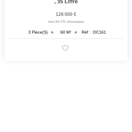
,
35 Liffre
126 000 €
dont 5% TTC d'honoraires
60
M²
Réf :
OC161
3
Pièce(s)