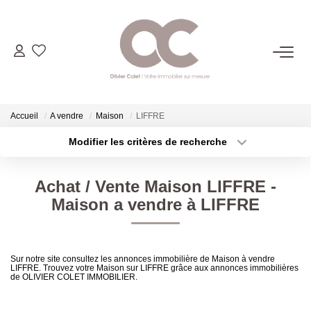
06.14.98.69.34
ACHETER
Accueil
A vendre
Maison
LIFFRE
Modifier les critères de recherche
Type de transaction
Localisation
LOUER
Acheter
Localisation
Achat / Vente Maison LIFFRE -
Type de bien
ESTIMER
Sélectionnez...
Surface min
Maison a vendre à LIFFRE
Plus de critères
Budget max
L'AGENCE
Sur notre site consultez les annonces immobilière de Maison à vendre
LIFFRE. Trouvez votre Maison sur LIFFRE grâce aux annonces immobilières
Créer une alerte
CONTACT
de OLIVIER COLET IMMOBILIER.