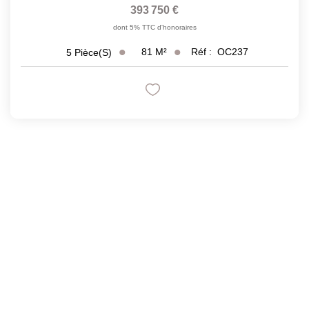
393 750 €
dont 5% TTC d'honoraires
81
M²
Réf :
OC237
5
Pièce(s)