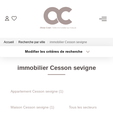
06.14.98.69.34
ACHETER
Accueil
Recherche par ville
immobilier Cesson sevigne
Modifier les critères de recherche
Type de transaction
Localisation
LOUER
Acheter
Localisation
immobilier Cesson sevigne
Type de bien
ESTIMER
Sélectionnez...
Surface min
Plus de critères
Budget max
L'AGENCE
Appartement Cesson sevigne (1)
Créer une alerte
CONTACT
Maison Cesson sevigne (1)
Tous les secteurs