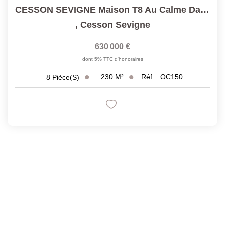
CESSON SEVIGNE Maison T8 Au Calme Dans Quartier Résidentiel
,
Cesson Sevigne
630 000 €
dont 5% TTC d'honoraires
230
M²
Réf :
OC150
8
Pièce(s)