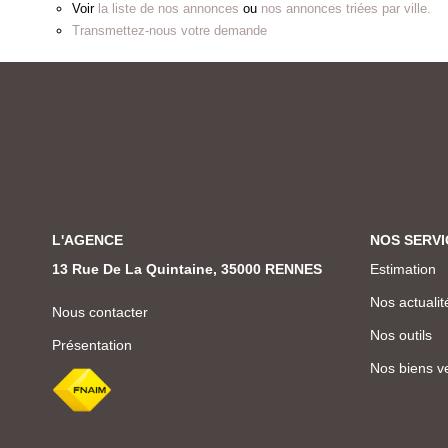
Voir
la liste de nos annonces
ou
nos annonces triées par ville.
Transmettez-nous votre demande
L'AGENCE
NOS SERVI
13 Rue De La Quintaine, 35000 RENNES
Estimation
Nos actualit
Nous contacter
Nos outils
Présentation
Nos biens v