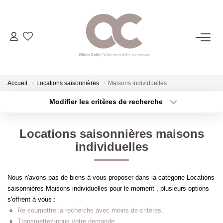
06.14.98.69.34
ACHETER
Accueil
Locations saisonnières
Maisons individuelles
Modifier les critères de recherche
LOUER
Localisation
Type de transaction
Surface min
Locations saisonnières maisons
Type de bien
ESTIMER
individuelles
Plus de critères
Budget max
L'AGENCE
Créer une alerte
Nous n'avons pas de biens à vous proposer dans la catégorie Locations
saisonnières Maisons individuelles pour le moment , plusieurs options
CONTACT
s'offrent à vous :
Re-soumettre la recherche avec moins de critères.
Transmettez-nous votre demande