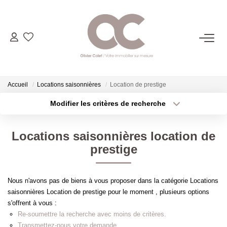
06.14.98.69.34
ACHETER
Accueil
Locations saisonnières
Location de prestige
Modifier les critères de recherche
Type de transaction
Localisation
LOUER
Acheter
Localisation
Locations saisonnières location de
Type de bien
ESTIMER
Sélectionnez...
Surface min
prestige
Plus de critères
Budget max
L'AGENCE
Nous n'avons pas de biens à vous proposer dans la catégorie Locations
saisonnières Location de prestige pour le moment , plusieurs options
Créer une alerte
CONTACT
s'offrent à vous :
Re-soumettre la recherche avec moins de critères.
Transmettez-nous votre demande