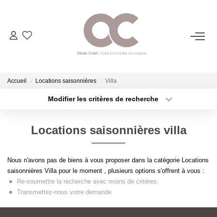
06.14.98.69.34
ACHETER
Accueil
Locations saisonnières
Villa
Modifier les critères de recherche
Type de transaction
Localisation
LOUER
Acheter
Localisation
Locations saisonnières villa
Type de bien
ESTIMER
Sélectionnez...
Surface min
Nous n'avons pas de biens à vous proposer dans la catégorie Locations
Plus de critères
Budget max
L'AGENCE
saisonnières Villa pour le moment , plusieurs options s'offrent à vous :
Re-soumettre la recherche avec moins de critères.
Créer une alerte
Transmettez-nous votre demande
CONTACT