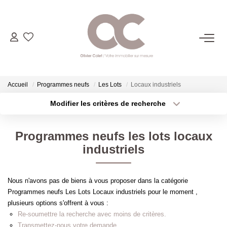
06.14.98.69.34
ACHETER
Accueil
Programmes neufs
Les Lots
Locaux industriels
Modifier les critères de recherche
Type de transaction
Localisation
LOUER
Acheter
Localisation
Programmes neufs les lots locaux
Type de bien
ESTIMER
Sélectionnez...
Surface min
industriels
Plus de critères
Budget max
L'AGENCE
Nous n'avons pas de biens à vous proposer dans la catégorie
Programmes neufs Les Lots Locaux industriels pour le moment ,
Créer une alerte
CONTACT
plusieurs options s'offrent à vous :
Re-soumettre la recherche avec moins de critères.
Transmettez-nous votre demande