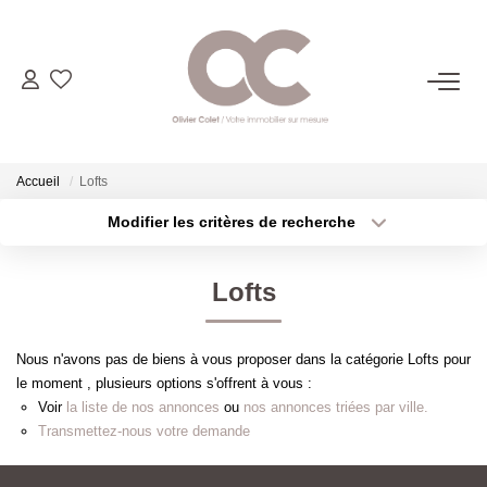
06.14.98.69.34
ACHETER
Accueil
Lofts
Modifier les critères de recherche
Type de transaction
Localisation
LOUER
Acheter
Localisation
Lofts
Type de bien
ESTIMER
Sélectionnez...
Surface min
Nous n'avons pas de biens à vous proposer dans la catégorie Lofts pour
Plus de critères
Budget max
L'AGENCE
le moment , plusieurs options s'offrent à vous :
Voir
la liste de nos annonces
ou
nos annonces triées par ville.
Créer une alerte
Transmettez-nous votre demande
CONTACT