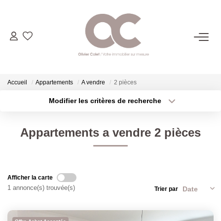
06.14.98.69.34
ACHETER
Accueil
Appartements
A vendre
2 pièces
Modifier les critères de recherche
LOUER
Localisation
Type de transaction
Surface min
Appartements a vendre 2 pièces
Type de bien
ESTIMER
Plus de critères
Budget max
L'AGENCE
Créer une alerte
Afficher la carte
1 annonce(s) trouvée(s)
Trier par
CONTACT