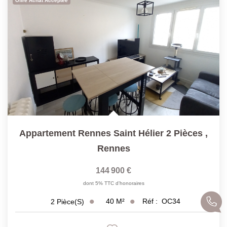
Offre Achat Acceptée
Appartement Rennes Saint Hélier 2 Pièces
,
Rennes
144 900 €
dont 5% TTC d'honoraires
40
M²
Réf :
OC34
2
Pièce(s)