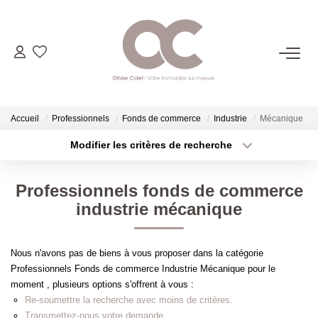
06.14.98.69.34
ACHETER
Accueil
Professionnels
Fonds de commerce
Industrie
Mécanique
Modifier les critères de recherche
LOUER
Localisation
Type de transaction
Surface min
Professionnels fonds de commerce
Type de bien
ESTIMER
industrie mécanique
Plus de critères
Budget max
L'AGENCE
Créer une alerte
Nous n'avons pas de biens à vous proposer dans la catégorie
Professionnels Fonds de commerce Industrie Mécanique pour le
CONTACT
moment , plusieurs options s'offrent à vous :
Re-soumettre la recherche avec moins de critères.
Transmettez-nous votre demande