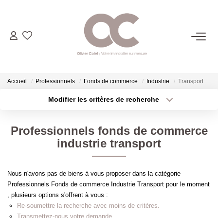
06.14.98.69.34
ACHETER
Accueil
Professionnels
Fonds de commerce
Industrie
Transport
Modifier les critères de recherche
Type de transaction
Localisation
LOUER
Acheter
Localisation
Professionnels fonds de commerce
Type de bien
ESTIMER
Sélectionnez...
Surface min
industrie transport
Plus de critères
Budget max
L'AGENCE
Nous n'avons pas de biens à vous proposer dans la catégorie
Professionnels Fonds de commerce Industrie Transport pour le moment
Créer une alerte
CONTACT
, plusieurs options s'offrent à vous :
Re-soumettre la recherche avec moins de critères.
Transmettez-nous votre demande