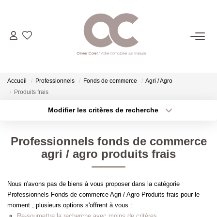
06.14.98.69.34
ACHETER
Accueil
Professionnels
Fonds de commerce
Agri / Agro
Produits frais
LOUER
Modifier les critères de recherche
Type de transaction
Localisation
Acheter
Localisation
ESTIMER
Professionnels fonds de commerce
Type de bien
Sélectionnez...
Surface min
agri / agro produits frais
L'AGENCE
Plus de critères
Budget max
Nous n'avons pas de biens à vous proposer dans la catégorie
CONTACT
Professionnels Fonds de commerce Agri / Agro Produits frais pour le
Créer une alerte
moment , plusieurs options s'offrent à vous :
Re-soumettre la recherche avec moins de critères.