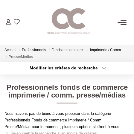
06.14.98.69.34
ACHETER
Accueil
Professionnels
Fonds de commerce
Imprimerie / Comm.
Presse/Médias
LOUER
Modifier les critères de recherche
Type de transaction
Localisation
Acheter
Localisation
ESTIMER
Professionnels fonds de commerce
Type de bien
Sélectionnez...
Surface min
imprimerie / comm. presse/médias
L'AGENCE
Plus de critères
Budget max
Nous n'avons pas de biens à vous proposer dans la catégorie
CONTACT
Professionnels Fonds de commerce Imprimerie / Comm.
Créer une alerte
Presse/Médias pour le moment , plusieurs options s'offrent à vous :
Re-soumettre la recherche avec moins de critères.