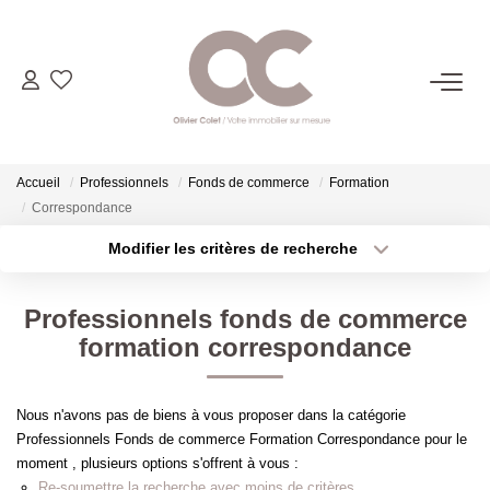
06.14.98.69.34
ACHETER
Accueil
Professionnels
Fonds de commerce
Formation
Correspondance
LOUER
Modifier les critères de recherche
Type de transaction
Localisation
Acheter
Localisation
ESTIMER
Professionnels fonds de commerce
Type de bien
Sélectionnez...
Surface min
formation correspondance
L'AGENCE
Plus de critères
Budget max
Nous n'avons pas de biens à vous proposer dans la catégorie
CONTACT
Professionnels Fonds de commerce Formation Correspondance pour le
Créer une alerte
moment , plusieurs options s'offrent à vous :
Re-soumettre la recherche avec moins de critères.