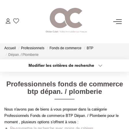
06.14.98.69.34
ACHETER
Accueil
Professionnels
Fonds de commerce
BTP
Dépan. / Plomberie
LOUER
Modifier les critères de recherche
Type de transaction
Localisation
Acheter
Localisation
ESTIMER
Professionnels fonds de commerce
Type de bien
Sélectionnez...
Surface min
btp dépan. / plomberie
L'AGENCE
Plus de critères
Budget max
Nous n'avons pas de biens à vous proposer dans la catégorie
CONTACT
Professionnels Fonds de commerce BTP Dépan. / Plomberie pour le
Créer une alerte
moment , plusieurs options s'offrent à vous :
Re-soumettre la recherche avec moins de critères.