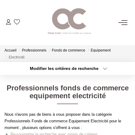
06.14.98.69.34
ACHETER
Accueil
Professionnels
Fonds de commerce
Equipement
Electricité
LOUER
Modifier les critères de recherche
Type de transaction
Localisation
Acheter
Localisation
ESTIMER
Professionnels fonds de commerce
Type de bien
Sélectionnez...
Surface min
equipement electricité
L'AGENCE
Plus de critères
Budget max
Nous n'avons pas de biens à vous proposer dans la catégorie
CONTACT
Professionnels Fonds de commerce Equipement Electricité pour le
Créer une alerte
moment , plusieurs options s'offrent à vous :
Re-soumettre la recherche avec moins de critères.