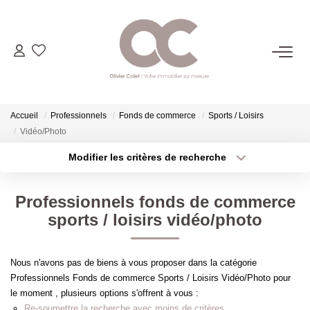
06.14.98.69.34
ACHETER
Accueil
Professionnels
Fonds de commerce
Sports / Loisirs
Vidéo/Photo
LOUER
Modifier les critères de recherche
Type de transaction
Localisation
Acheter
Localisation
ESTIMER
Professionnels fonds de commerce
Type de bien
Sélectionnez...
Surface min
sports / loisirs vidéo/photo
L'AGENCE
Plus de critères
Budget max
Nous n'avons pas de biens à vous proposer dans la catégorie
CONTACT
Professionnels Fonds de commerce Sports / Loisirs Vidéo/Photo pour
Créer une alerte
le moment , plusieurs options s'offrent à vous :
Re-soumettre la recherche avec moins de critères.