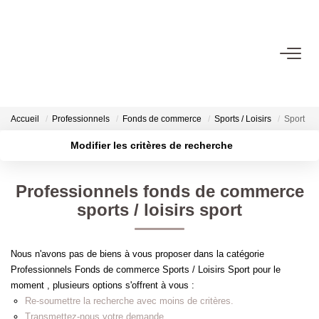
06.14.98.69.34
ACHETER
Accueil
Professionnels
Fonds de commerce
Sports / Loisirs
Sport
Modifier les critères de recherche
LOUER
Localisation
Type de transaction
Surface min
Professionnels fonds de commerce
Type de bien
ESTIMER
sports / loisirs sport
Plus de critères
Budget max
L'AGENCE
Créer une alerte
Nous n'avons pas de biens à vous proposer dans la catégorie
Professionnels Fonds de commerce Sports / Loisirs Sport pour le
CONTACT
moment , plusieurs options s'offrent à vous :
Re-soumettre la recherche avec moins de critères.
Transmettez-nous votre demande