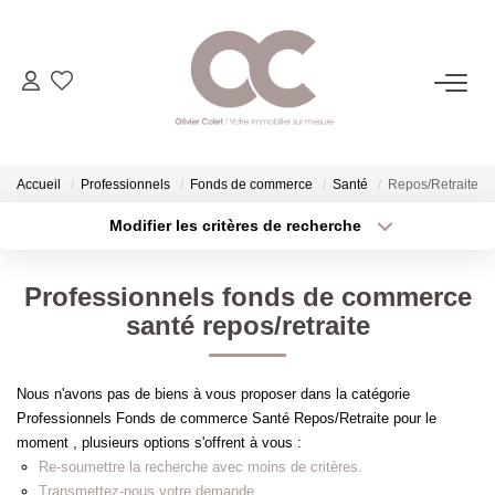
06.14.98.69.34
ACHETER
Accueil
Professionnels
Fonds de commerce
Santé
Repos/Retraite
Modifier les critères de recherche
Type de transaction
Localisation
LOUER
Acheter
Localisation
Professionnels fonds de commerce
Type de bien
ESTIMER
Sélectionnez...
Surface min
santé repos/retraite
Plus de critères
Budget max
L'AGENCE
Nous n'avons pas de biens à vous proposer dans la catégorie
Professionnels Fonds de commerce Santé Repos/Retraite pour le
Créer une alerte
CONTACT
moment , plusieurs options s'offrent à vous :
Re-soumettre la recherche avec moins de critères.
Transmettez-nous votre demande