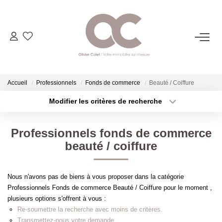
06.14.98.69.34
ACHETER
Accueil
Professionnels
Fonds de commerce
Beauté / Coiffure
Modifier les critères de recherche
Type de transaction
Localisation
LOUER
Acheter
Localisation
Professionnels fonds de commerce
Type de bien
ESTIMER
Sélectionnez...
Surface min
beauté / coiffure
Plus de critères
Budget max
L'AGENCE
Nous n'avons pas de biens à vous proposer dans la catégorie
Professionnels Fonds de commerce Beauté / Coiffure pour le moment ,
Créer une alerte
CONTACT
plusieurs options s'offrent à vous :
Re-soumettre la recherche avec moins de critères.
Transmettez-nous votre demande