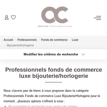
06.14.98.69.34
ACHETER
Accueil
Professionnels
Fonds de commerce
Luxe
Bijouterie/Horlogerie
LOUER
Modifier les critères de recherche
Type de transaction
Localisation
Acheter
Localisation
ESTIMER
Professionnels fonds de commerce
Type de bien
Sélectionnez...
Surface min
luxe bijouterie/horlogerie
L'AGENCE
Plus de critères
Budget max
Nous n'avons pas de biens à vous proposer dans la catégorie
CONTACT
Professionnels Fonds de commerce Luxe Bijouterie/Horlogerie pour le
Créer une alerte
moment , plusieurs options s'offrent à vous :
Re-soumettre la recherche avec moins de critères.