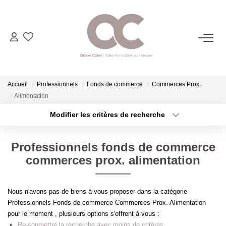
06.14.98.69.34
ACHETER
Accueil
Professionnels
Fonds de commerce
Commerces Prox.
Alimentation
LOUER
Modifier les critères de recherche
Type de transaction
Localisation
Acheter
Localisation
ESTIMER
Professionnels fonds de commerce
Type de bien
Sélectionnez...
Surface min
commerces prox. alimentation
L'AGENCE
Plus de critères
Budget max
Nous n'avons pas de biens à vous proposer dans la catégorie
CONTACT
Professionnels Fonds de commerce Commerces Prox. Alimentation
Créer une alerte
pour le moment , plusieurs options s'offrent à vous :
Re-soumettre la recherche avec moins de critères.