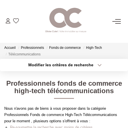
06.14.98.69.34
ACHETER
Accueil
Professionnels
Fonds de commerce
High-Tech
Télécommunications
LOUER
Modifier les critères de recherche
Localisation
Type de transaction
Surface min
ESTIMER
Professionnels fonds de commerce
Type de bien
high-tech télécommunications
Plus de critères
Budget max
L'AGENCE
Créer une alerte
Nous n'avons pas de biens à vous proposer dans la catégorie
CONTACT
Professionnels Fonds de commerce High-Tech Télécommunications
pour le moment , plusieurs options s'offrent à vous :
Re-soumettre la recherche avec moins de critères.