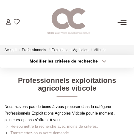
06.14.98.69.34
ACHETER
Accueil
Professionnels
Exploitations Agricoles
Viticole
Modifier les critères de recherche
LOUER
Localisation
Type de transaction
Surface min
Professionnels exploitations
Type de bien
ESTIMER
agricoles viticole
Plus de critères
Budget max
L'AGENCE
Créer une alerte
Nous n'avons pas de biens à vous proposer dans la catégorie
Professionnels Exploitations Agricoles Viticole pour le moment ,
CONTACT
plusieurs options s'offrent à vous :
Re-soumettre la recherche avec moins de critères.
Transmettez-nous votre demande