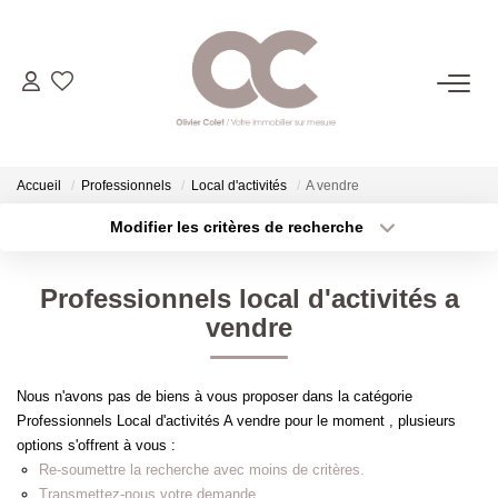
06.14.98.69.34
ACHETER
Accueil
Professionnels
Local d'activités
A vendre
Modifier les critères de recherche
Type de transaction
Localisation
LOUER
Acheter
Localisation
Professionnels local d'activités a
Type de bien
ESTIMER
Sélectionnez...
Surface min
vendre
Plus de critères
Budget max
L'AGENCE
Nous n'avons pas de biens à vous proposer dans la catégorie
Professionnels Local d'activités A vendre pour le moment , plusieurs
Créer une alerte
CONTACT
options s'offrent à vous :
Re-soumettre la recherche avec moins de critères.
Transmettez-nous votre demande