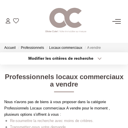
06.14.98.69.34
ACHETER
Accueil
Professionnels
Locaux commerciaux
A vendre
Modifier les critères de recherche
Type de transaction
Localisation
LOUER
Acheter
Localisation
Professionnels locaux commerciaux
Type de bien
ESTIMER
Sélectionnez...
Surface min
a vendre
Plus de critères
Budget max
L'AGENCE
Nous n'avons pas de biens à vous proposer dans la catégorie
Professionnels Locaux commerciaux A vendre pour le moment ,
Créer une alerte
CONTACT
plusieurs options s'offrent à vous :
Re-soumettre la recherche avec moins de critères.
Transmettez-nous votre demande