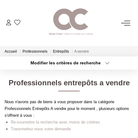
06.14.98.69.34
ACHETER
Accueil
Professionnels
Entrepôts
A vendre
Modifier les critères de recherche
Type de transaction
Localisation
LOUER
Acheter
Localisation
Professionnels entrepôts a vendre
Type de bien
ESTIMER
Sélectionnez...
Surface min
Nous n'avons pas de biens à vous proposer dans la catégorie
Plus de critères
Budget max
L'AGENCE
Professionnels Entrepôts A vendre pour le moment , plusieurs options
s'offrent à vous :
Créer une alerte
Re-soumettre la recherche avec moins de critères.
CONTACT
Transmettez-nous votre demande