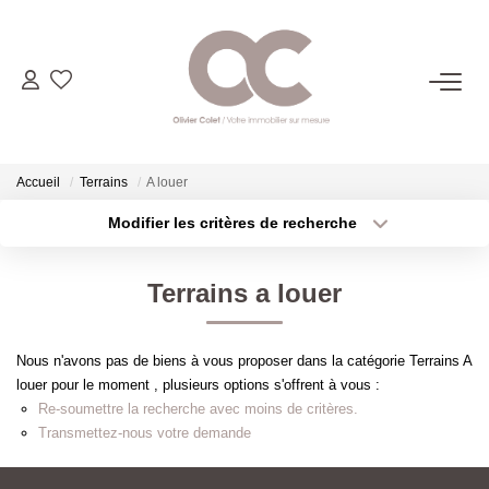
06.14.98.69.34
ACHETER
Accueil
Terrains
A louer
Modifier les critères de recherche
Type de transaction
Localisation
LOUER
Acheter
Localisation
Terrains a louer
Type de bien
ESTIMER
Sélectionnez...
Surface min
Nous n'avons pas de biens à vous proposer dans la catégorie Terrains A
Plus de critères
Budget max
L'AGENCE
louer pour le moment , plusieurs options s'offrent à vous :
Re-soumettre la recherche avec moins de critères.
Créer une alerte
Transmettez-nous votre demande
CONTACT