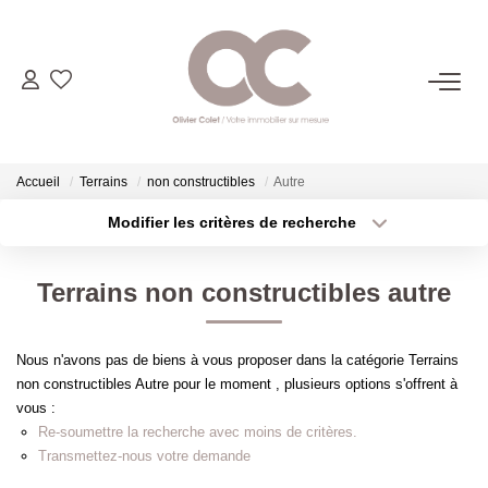
06.14.98.69.34
ACHETER
Accueil
Terrains
non constructibles
Autre
Modifier les critères de recherche
Type de transaction
Localisation
LOUER
Acheter
Localisation
Terrains non constructibles autre
Type de bien
ESTIMER
Sélectionnez...
Surface min
Nous n'avons pas de biens à vous proposer dans la catégorie Terrains
Plus de critères
Budget max
L'AGENCE
non constructibles Autre pour le moment , plusieurs options s'offrent à
vous :
Créer une alerte
Re-soumettre la recherche avec moins de critères.
CONTACT
Transmettez-nous votre demande