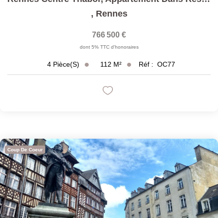
,
Rennes
766 500 €
dont 5% TTC d'honoraires
112
M²
Réf :
OC77
4
Pièce(s)
Coup De Coeur