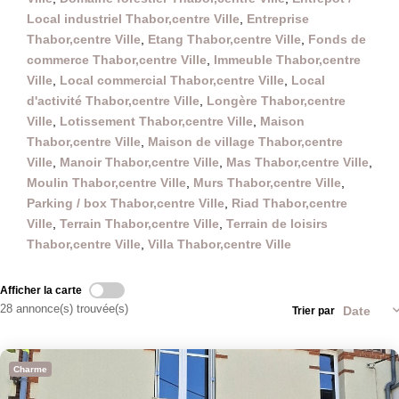
Local industriel Thabor,centre Ville
,
Entreprise
Thabor,centre Ville
,
Etang Thabor,centre Ville
,
Fonds de
commerce Thabor,centre Ville
,
Immeuble Thabor,centre
Ville
,
Local commercial Thabor,centre Ville
,
Local
d'activité Thabor,centre Ville
,
Longère Thabor,centre
Ville
,
Lotissement Thabor,centre Ville
,
Maison
Thabor,centre Ville
,
Maison de village Thabor,centre
Ville
,
Manoir Thabor,centre Ville
,
Mas Thabor,centre Ville
,
Moulin Thabor,centre Ville
,
Murs Thabor,centre Ville
,
Parking / box Thabor,centre Ville
,
Riad Thabor,centre
Ville
,
Terrain Thabor,centre Ville
,
Terrain de loisirs
Thabor,centre Ville
,
Villa Thabor,centre Ville
Afficher la carte
28 annonce(s) trouvée(s)
Trier par
Charme