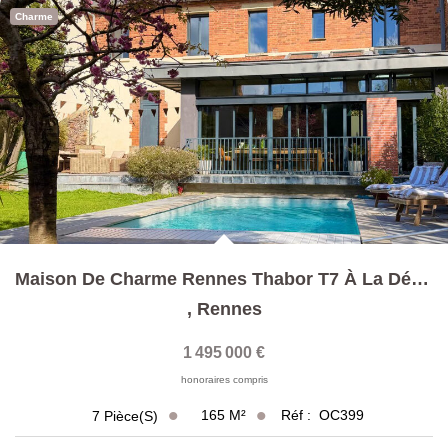
Charme
Maison De Charme Rennes Thabor T7 À La Déco Soignée
,
Rennes
1 495 000 €
honoraires compris
165
M²
Réf :
OC399
7
Pièce(s)