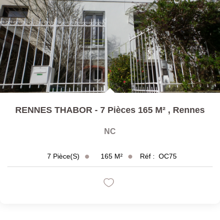
RENNES THABOR - 7 Pièces 165 M²
,
Rennes
NC
165
M²
Réf :
OC75
7
Pièce(s)