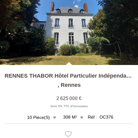
RENNES THABOR Hôtel Particulier Indépendant T10
,
Rennes
2 625 000 €
dont 5% TTC d'honoraires
308
M²
Réf :
OC376
10
Pièce(s)