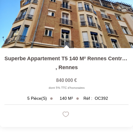
Superbe Appartement T5 140 M² Rennes Centre Historique
,
Rennes
840 000 €
dont 5% TTC d'honoraires
140
M²
Réf :
OC392
5
Pièce(s)