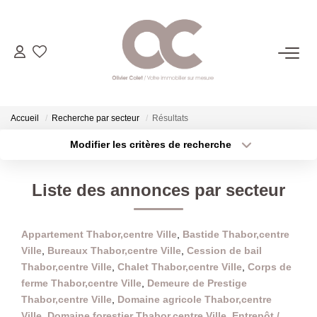
06.14.98.69.34
ACHETER
Accueil
Recherche par secteur
Résultats
Modifier les critères de recherche
Type de transaction
Localisation
LOUER
Acheter
Localisation
Liste des annonces par secteur
Type de bien
ESTIMER
Sélectionnez...
Surface min
Appartement Thabor,centre Ville
,
Bastide Thabor,centre
Plus de critères
Budget max
L'AGENCE
Ville
,
Bureaux Thabor,centre Ville
,
Cession de bail
Thabor,centre Ville
,
Chalet Thabor,centre Ville
,
Corps de
Créer une alerte
CONTACT
ferme Thabor,centre Ville
,
Demeure de Prestige
Thabor,centre Ville
,
Domaine agricole Thabor,centre
Ville
,
Domaine forestier Thabor,centre Ville
,
Entrepôt /