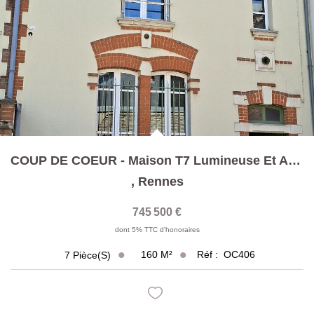
COUP DE COEUR - Maison T7 Lumineuse Et Au Calme Proche Des...
,
Rennes
745 500 €
dont 5% TTC d'honoraires
160
M²
Réf :
OC406
7
Pièce(s)