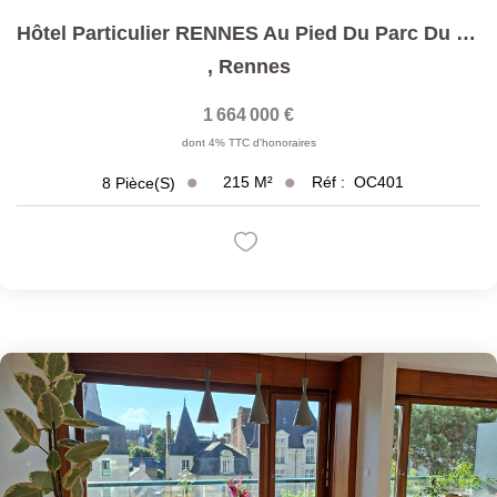
Hôtel Particulier RENNES Au Pied Du Parc Du Thabor
,
Rennes
1 664 000 €
dont 4% TTC d'honoraires
215
M²
Réf :
OC401
8
Pièce(s)