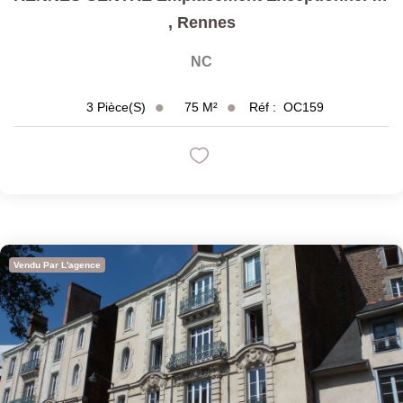
,
Rennes
NC
75
M²
Réf :
OC159
3
Pièce(s)
Vendu Par L'agence