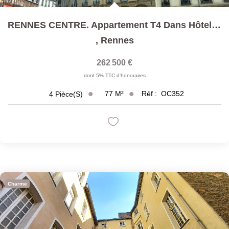
RENNES CENTRE. Appartement T4 Dans Hôtel Particulier D'une...
,
Rennes
262 500 €
dont 5% TTC d'honoraires
77
M²
Réf :
OC352
4
Pièce(s)
Charme