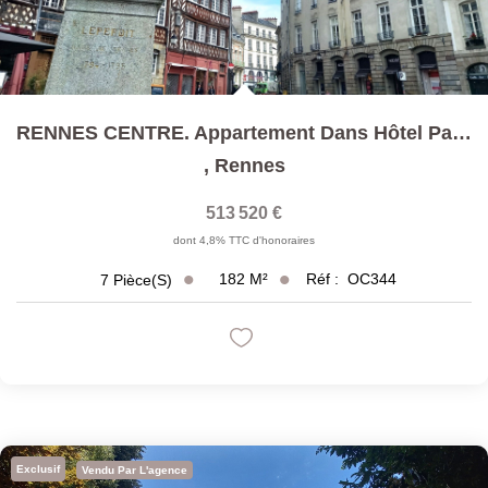
RENNES CENTRE. Appartement Dans Hôtel Particulier. T7...
,
Rennes
513 520 €
dont 4,8% TTC d'honoraires
182
M²
Réf :
OC344
7
Pièce(s)
Exclusif
Vendu Par L'agence