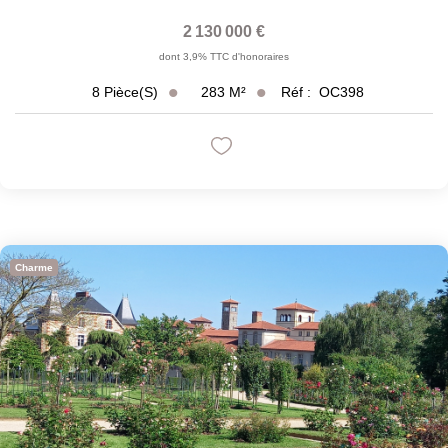
2 130 000 €
dont 3,9% TTC d'honoraires
283
M²
Réf :
OC398
8
Pièce(s)
Charme