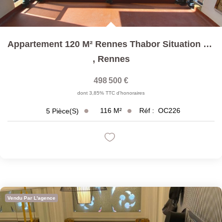
Appartement 120 M² Rennes Thabor Situation Exceptionnelle
,
Rennes
498 500 €
dont 3,85% TTC d'honoraires
116
M²
Réf :
OC226
5
Pièce(s)
Vendu Par L'agence