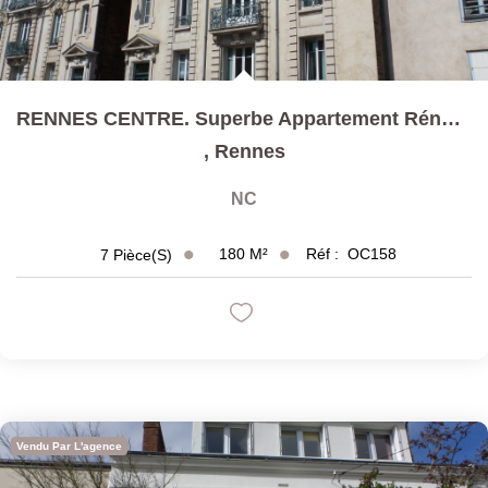
RENNES CENTRE. Superbe Appartement Rénové 7 Pièces 180 M² ...
,
Rennes
NC
180
M²
Réf :
OC158
7
Pièce(s)
Vendu Par L'agence