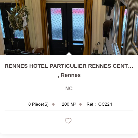
RENNES HOTEL PARTICULIER RENNES CENTRE Au Grand Confort De...
,
Rennes
NC
200
M²
Réf :
OC224
8
Pièce(s)