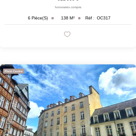
honoraires compris
138
M²
Réf :
OC317
6
Pièce(s)
Plein Centre