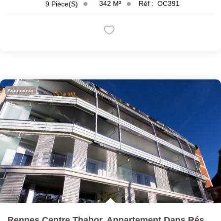
342
M²
Réf :
OC391
9
Pièce(s)
Ascenseur
Rennes Centre Thabor, Appartement Dans Résidence De...