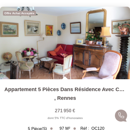
Offre Achat Acceptée
Appartement 5 Pièces Dans Résidence Avec Concierge
,
Rennes
271 950 €
dont 5% TTC d'honoraires
97
M²
Réf :
OC120
5
Pièce(s)