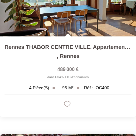
Rennes THABOR CENTRE VILLE. Appartement 95 M² Habitables...
,
Rennes
489 000 €
dont 4,04% TTC d'honoraires
95
M²
Réf :
OC400
4
Pièce(s)