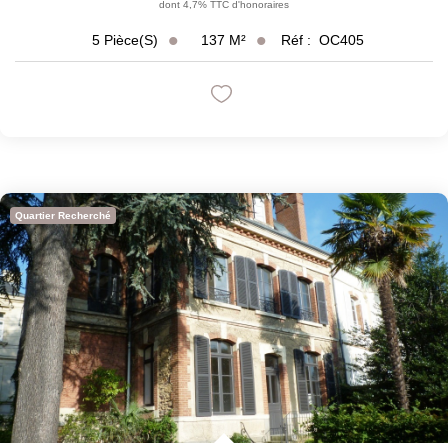
dont 4,7% TTC d'honoraires
137
M²
Réf :
OC405
5
Pièce(s)
Quartier Recherché