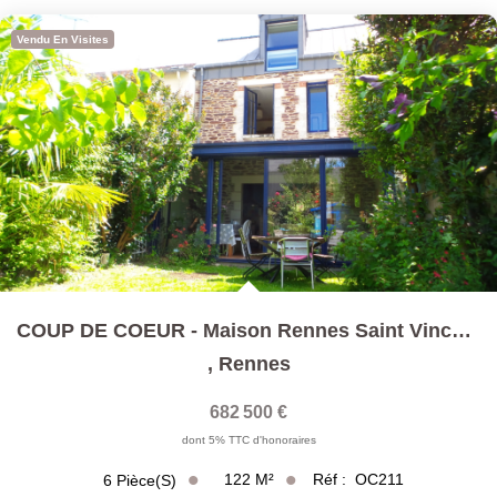
Vendu En Visites
COUP DE COEUR - Maison Rennes Saint Vincent T6 Lumineuse...
,
Rennes
682 500 €
dont 5% TTC d'honoraires
122
M²
Réf :
OC211
6
Pièce(s)