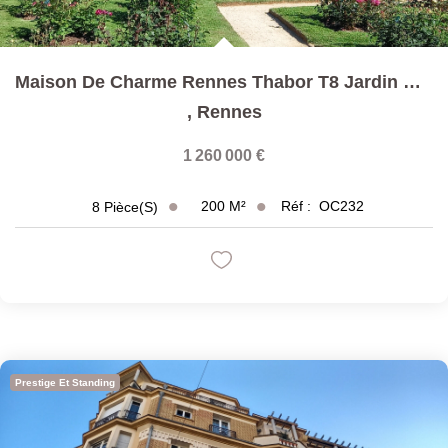
Maison De Charme Rennes Thabor T8 Jardin Clos Et Arboré...
,
Rennes
1 260 000 €
200
M²
Réf :
OC232
8
Pièce(s)
Prestige Et Standing