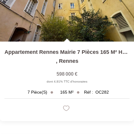
Appartement Rennes Mairie 7 Pièces 165 M² Habitables...
,
Rennes
598 000 €
dont 4,91% TTC d'honoraires
165
M²
Réf :
OC282
7
Pièce(s)