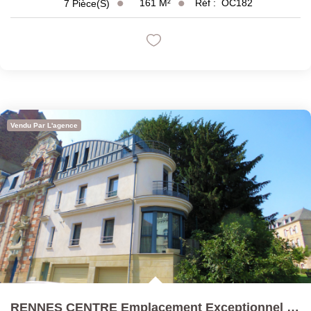
161
M²
Réf :
OC182
7
Pièce(s)
Vendu Par L'agence
RENNES CENTRE Emplacement Exceptionnel Vue Sur Parc 75 M²...