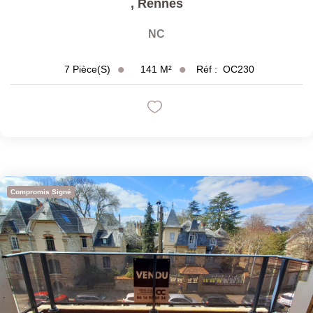
,
Rennes
NC
141
M²
Réf :
OC230
7
Pièce(s)
Compromis Signé