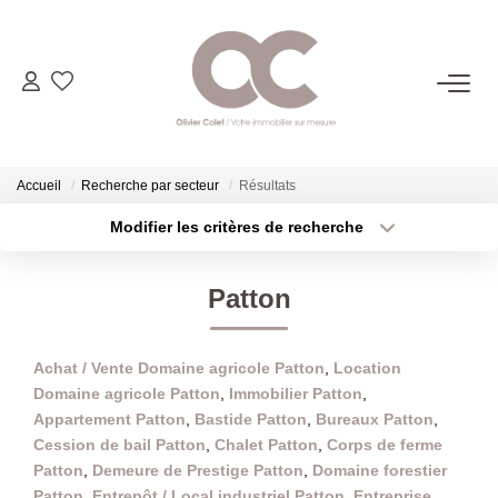
06.14.98.69.34
ACHETER
Accueil
Recherche par secteur
Résultats
Modifier les critères de recherche
Type de transaction
Localisation
LOUER
Acheter
Localisation
Patton
Type de bien
ESTIMER
Sélectionnez...
Surface min
Achat / Vente Domaine agricole Patton
,
Location
Plus de critères
Budget max
L'AGENCE
Domaine agricole Patton
,
Immobilier Patton
,
Appartement Patton
,
Bastide Patton
,
Bureaux Patton
,
Créer une alerte
CONTACT
Cession de bail Patton
,
Chalet Patton
,
Corps de ferme
Patton
,
Demeure de Prestige Patton
,
Domaine forestier
Patton
,
Entrepôt / Local industriel Patton
,
Entreprise