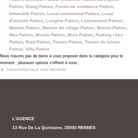
Patton
,
Etang Patton
,
Fonds de commerce Patton
,
Immeuble Patton
,
Local commercial Patton
,
Local
d'activité Patton
,
Longère Patton
,
Lotissement Patton
,
Maison Patton
,
Maison de village Patton
,
Manoir Patton
,
Mas Patton
,
Moulin Patton
,
Murs Patton
,
Parking / box
Patton
,
Riad Patton
,
Terrain Patton
,
Terrain de loisirs
Patton
,
Villa Patton
Nous n'avons pas de biens à vous proposer dans la catégorie pour le
moment , plusieurs options s'offrent à vous :
Transmettez-nous votre demande
L'AGENCE
13 Rue De La Quintaine, 35000 RENNES