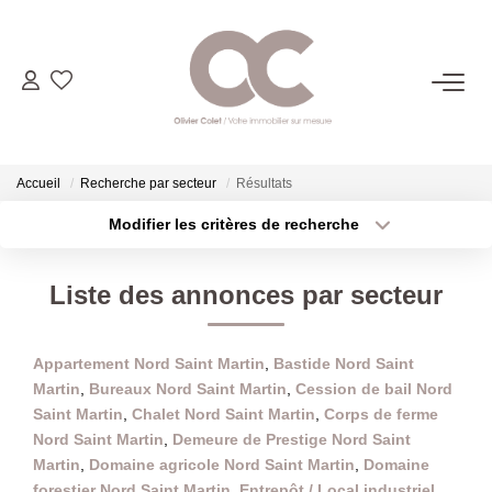
06.14.98.69.34
ACHETER
Accueil
Recherche par secteur
Résultats
Modifier les critères de recherche
Type de transaction
Localisation
LOUER
Acheter
Localisation
Liste des annonces par secteur
Type de bien
ESTIMER
Sélectionnez...
Surface min
Appartement Nord Saint Martin
,
Bastide Nord Saint
Plus de critères
Budget max
L'AGENCE
Martin
,
Bureaux Nord Saint Martin
,
Cession de bail Nord
Saint Martin
,
Chalet Nord Saint Martin
,
Corps de ferme
Créer une alerte
CONTACT
Nord Saint Martin
,
Demeure de Prestige Nord Saint
Martin
,
Domaine agricole Nord Saint Martin
,
Domaine
forestier Nord Saint Martin
,
Entrepôt / Local industriel