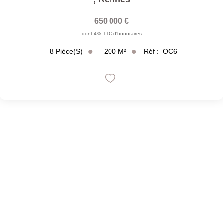
650 000 €
dont 4% TTC d'honoraires
200
M²
Réf :
OC6
8
Pièce(s)