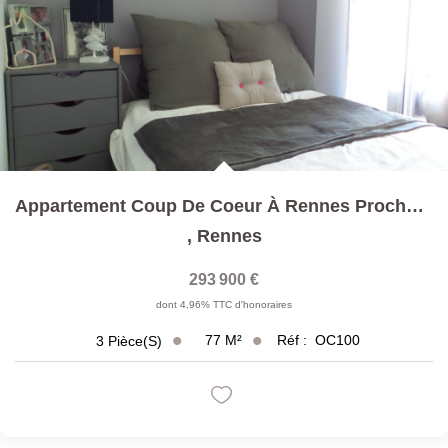
Appartement Coup De Coeur À Rennes Proche Du Centre...
,
Rennes
293 900 €
dont 4,96% TTC d'honoraires
77
M²
Réf :
OC100
3
Pièce(s)