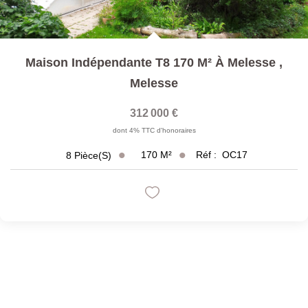
Maison Indépendante T8 170 M² À Melesse
,
Melesse
312 000 €
dont 4% TTC d'honoraires
170
M²
Réf :
OC17
8
Pièce(s)