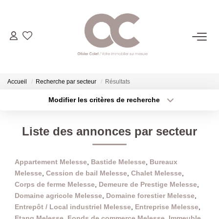
06.14.98.69.34
ACHETER
Accueil
Recherche par secteur
Résultats
Modifier les critères de recherche
Type de transaction
Localisation
LOUER
Acheter
Localisation
Liste des annonces par secteur
Type de bien
ESTIMER
Sélectionnez...
Surface min
Appartement Melesse
,
Bastide Melesse
,
Bureaux
Plus de critères
Budget max
L'AGENCE
Melesse
,
Cession de bail Melesse
,
Chalet Melesse
,
Corps de ferme Melesse
,
Demeure de Prestige Melesse
,
Créer une alerte
CONTACT
Domaine agricole Melesse
,
Domaine forestier Melesse
,
Entrepôt / Local industriel Melesse
,
Entreprise Melesse
,
Etang Melesse
,
Fonds de commerce Melesse
,
Immeuble