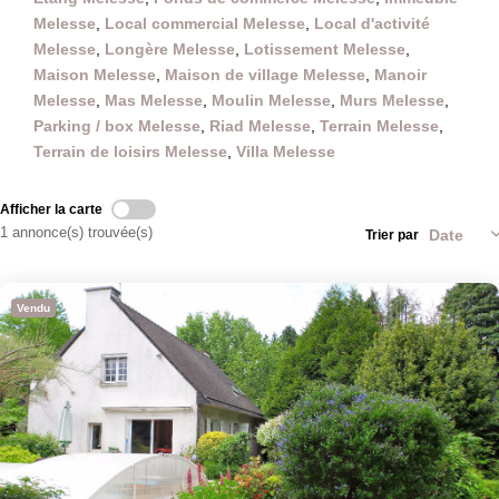
Melesse
,
Local commercial Melesse
,
Local d'activité
Melesse
,
Longère Melesse
,
Lotissement Melesse
,
Maison Melesse
,
Maison de village Melesse
,
Manoir
Melesse
,
Mas Melesse
,
Moulin Melesse
,
Murs Melesse
,
Parking / box Melesse
,
Riad Melesse
,
Terrain Melesse
,
Terrain de loisirs Melesse
,
Villa Melesse
Afficher la carte
1 annonce(s) trouvée(s)
Trier par
Vendu