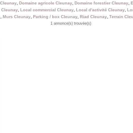
 Cleunay
,
Domaine agricole Cleunay
,
Domaine forestier Cleunay
,
E
 Cleunay
,
Local commercial Cleunay
,
Local d'activité Cleunay
,
Lo
y
,
Murs Cleunay
,
Parking / box Cleunay
,
Riad Cleunay
,
Terrain Cle
1 annonce(s) trouvée(s)