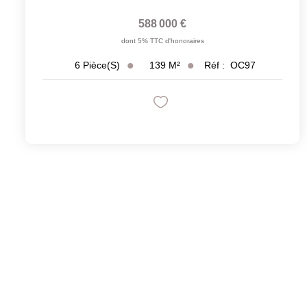
588 000 €
dont 5% TTC d'honoraires
139
M²
Réf :
OC97
6
Pièce(s)