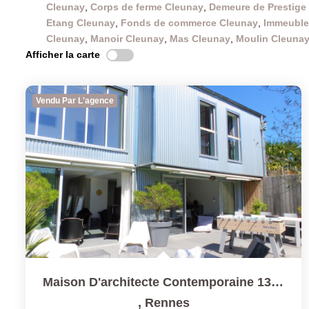
Cleunay
,
Corps de ferme Cleunay
,
Demeure de Prestige
Etang Cleunay
,
Fonds de commerce Cleunay
,
Immeuble
Cleunay
,
Manoir Cleunay
,
Mas Cleunay
,
Moulin Cleuna
Afficher la carte
Vendu Par L'agence
Maison D'architecte Contemporaine 139 M² Hab 152 M² Au Sol
,
Rennes