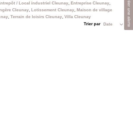
Créer une alerte
ntrepôt / Local industriel Cleunay
,
Entreprise Cleunay
,
ngère Cleunay
,
Lotissement Cleunay
,
Maison de village
unay
,
Terrain de loisirs Cleunay
,
Villa Cleunay
Trier par