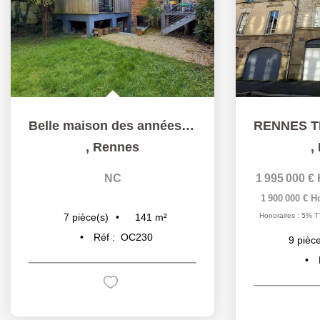
Belle maison des années 30 avec extension T7 141 m² ...
,
Rennes
,
NC
1 995 000 €
1 900 000 €
H
Honoraires : 5% T
141
m²
7
pièce(s)
Réf :
OC230
9
pièce