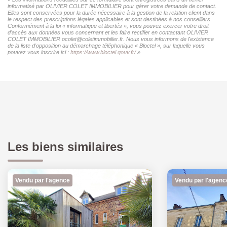
informatisé par OLIVIER COLET IMMOBILIER pour gérer votre demande de contact.
Elles sont conservées pour la durée nécessaire à la gestion de la relation client dans
le respect des prescriptions légales applicables et sont destinées à nos conseillers
Conformément à la loi « informatique et libertés », vous pouvez exercer votre droit
d'accès aux données vous concernant et les faire rectifier en contactant OLIVIER
COLET IMMOBILIER ocolet@coletimmobilier.fr. Nous vous informons de l'existence
de la liste d'opposition au démarchage téléphonique « Bloctel », sur laquelle vous
pouvez vous inscrire ici :
https://www.bloctel.gouv.fr/
»
Les biens similaires
Vendu par l'agence
Vendu par l'agenc