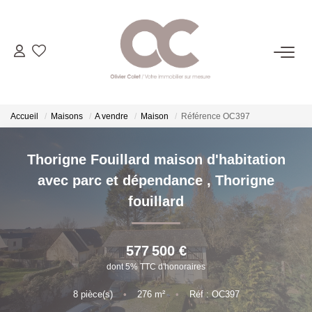
06.14.98.69.34
ACHETER
Accueil
Maisons
A vendre
Maison
Référence OC397
LOUER
Thorigne Fouillard maison d'habitation
avec parc et dépendance
,
Thorigne
ESTIMER
fouillard
L'AGENCE
577 500 €
dont 5% TTC d'honoraires
CONTACT
8
pièce(s)
•
276
m²
•
Réf : OC397