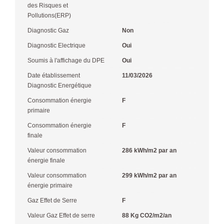
des Risques et
Pollutions(ERP)
Diagnostic Gaz
Non
Diagnostic Electrique
Oui
Soumis à l'affichage du DPE
Oui
Date établissement
11/03/2026
Diagnostic Energétique
Consommation énergie
F
primaire
Consommation énergie
F
finale
Valeur consommation
286 kWh/m2 par an
énergie finale
Valeur consommation
299 kWh/m2 par an
énergie primaire
Gaz Effet de Serre
F
Valeur Gaz Effet de serre
88 Kg CO2/m2/an