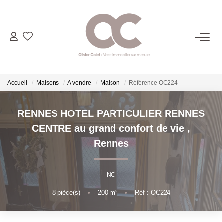
06.14.98.69.34
ACHETER
Accueil
Maisons
A vendre
Maison
Référence OC224
LOUER
RENNES HOTEL PARTICULIER RENNES
CENTRE au grand confort de vie
,
ESTIMER
Rennes
L'AGENCE
NC
8
pièce(s)
•
200
m²
•
Réf : OC224
CONTACT