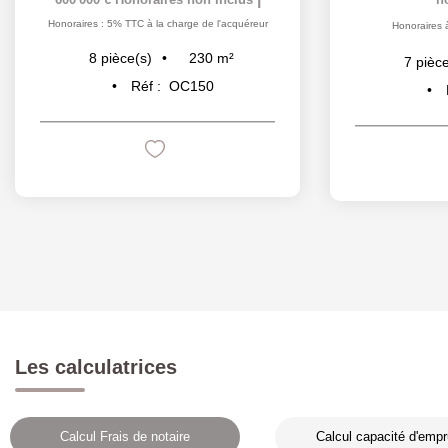
Honoraires : 5% TTC à la charge de l'acquéreur
Honoraires 
230
m²
8
pièce(s)
7
pièce
Réf :
OC150
Les calculatrices
Calcul Frais de notaire
Calcul capacité d'empr