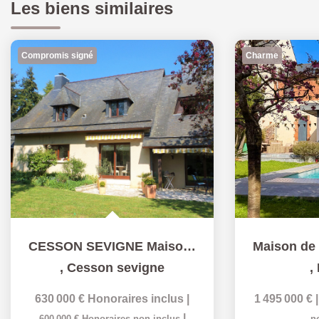
Les biens similaires
Compromis signé
Charme
CESSON SEVIGNE Maison T8 au calme dans quartier résidentiel
,
Cesson sevigne
,
630 000 €
Honoraires inclus
|
1 495 000 €
|
600 000 €
Honoraires non inclus
n