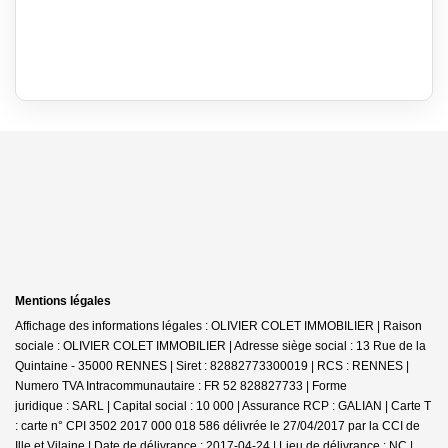
Mentions légales
Affichage des informations légales : OLIVIER COLET IMMOBILIER | Raison
sociale : OLIVIER COLET IMMOBILIER | Adresse siège social : 13 Rue de la
Quintaine - 35000 RENNES | Siret : 82882773300019 | RCS : RENNES |
Numero TVA Intracommunautaire : FR 52 828827733 | Forme
juridique : SARL | Capital social : 10 000 | Assurance RCP : GALIAN |
Carte T
: carte n° CPI 3502 2017 000 018 586 délivrée le 27/04/2017 par la CCI de
Ille et Vilaine | Date de délivrance : 2017-04-24 | Lieu de délivrance : NC |