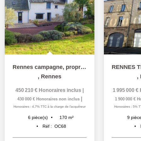
Rennes campagne, propriété de 170 m² habitables
,
Rennes
,
450 210 €
Honoraires inclus
|
1 995 000 €
|
430 000 €
Honoraires non inclus
1 900 000 €
H
Honoraires : 4,7% TTC à la charge de l'acquéreur
Honoraires : 5% T
170
m²
6
pièce(s)
9
pièce
Réf :
OC68