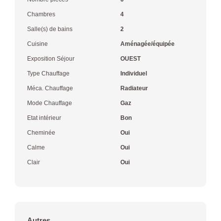
Chambres
4
Salle(s) de bains
2
Cuisine
Aménagée/équipée
Exposition Séjour
OUEST
Type Chauffage
Individuel
Méca. Chauffage
Radiateur
Mode Chauffage
Gaz
Etat intérieur
Bon
Cheminée
Oui
Calme
Oui
Clair
Oui
Autres