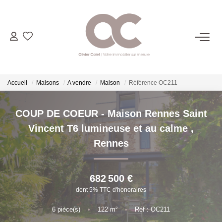
06.14.98.69.34
ACHETER
Accueil
Maisons
A vendre
Maison
Référence OC211
LOUER
COUP DE COEUR - Maison Rennes Saint
Vincent T6 lumineuse et au calme
,
ESTIMER
Rennes
L'AGENCE
682 500 €
dont 5% TTC d'honoraires
CONTACT
6
pièce(s)
•
122
m²
•
Réf : OC211