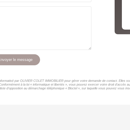
nvoyer le message
er informatisé par OLIVIER COLET IMMOBILIER pour gérer votre demande de contact. Elles sont 
 Conformément à la loi « informatique et libertés », vous pouvez exercer votre droit d'accès
ste d'opposition au démarchage téléphonique « Bloctel », sur laquelle vous pouvez vous inscr