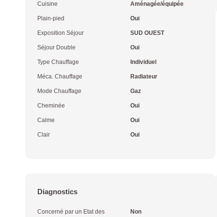
Cuisine
Aménagée/équipée
Plain-pied
Oui
Exposition Séjour
SUD OUEST
Séjour Double
Oui
Type Chauffage
Individuel
Méca. Chauffage
Radiateur
Mode Chauffage
Gaz
Cheminée
Oui
Calme
Oui
Clair
Oui
Diagnostics
Concerné par un Etat des
Non