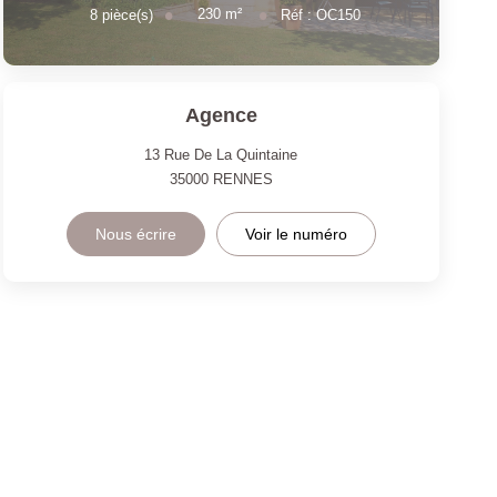
230
m²
8
pièce(s)
Réf :
OC150
Agence
13 Rue De La Quintaine
35000
RENNES
Nous écrire
Voir le numéro