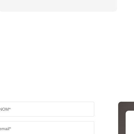
NOM*
email*