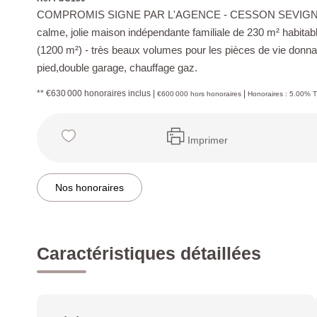
COMPROMIS SIGNE PAR L'AGENCE - CESSON SEVIGNE. Nich
calme, jolie maison indépendante familiale de 230 m² habitabl
(1200 m²) - très beaux volumes pour les pièces de vie donna
pied,double garage, chauffage gaz.
** €630 000
honoraires inclus
|
|
€600 000
hors honoraires
Honoraires : 5.00% T
Imprimer
Nos honoraires
Caractéristiques détaillées