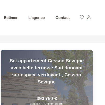
Estimer
L'agence
Contact
Bel appartement Cesson Sevigne
avec belle terrasse Sud donnant
sur espace verdoyant
,
Cesson
Sevigne
393 750 €
dont 5% TTC d'honoraires