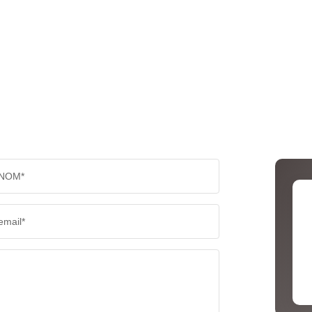
NOM*
email*