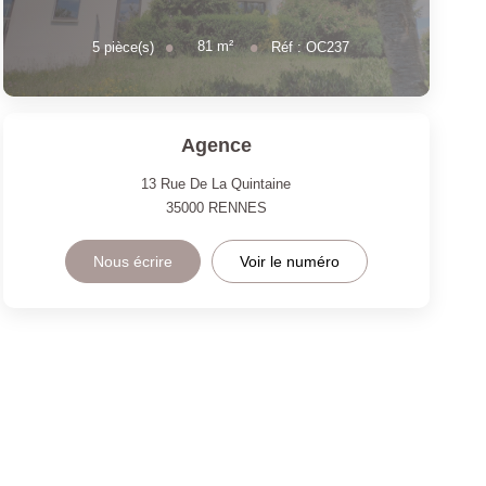
81
m²
5
pièce(s)
Réf :
OC237
Agence
13 Rue De La Quintaine
35000
RENNES
Nous écrire
Voir le numéro