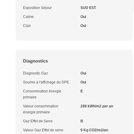
Exposition Séjour
SUD EST
Calme
Oui
Clair
Oui
Diagnostics
Diagnostic Gaz
Oui
Soumis à l'affichage du DPE
Oui
Consommation énergie
E
primaire
Valeur consommation
288 kWh/m2 par an
énergie primaire
Gaz Effet de Serre
B
Valeur Gaz Effet de serre
9 Kg CO2/m2/an