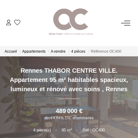
06.14.98.69.34
ACHETER
Accueil
Appartements
A vendre
4 pièces
Référence OC400
LOUER
Rennes THABOR CENTRE VILLE.
Appartement 95 m² habitables spacieux,
ESTIMER
lumineux et rénové avec soins
,
Rennes
L'AGENCE
489 000 €
dont 4,04% TTC d'honoraires
CONTACT
4
pièce(s)
•
95
m²
•
Réf : OC400