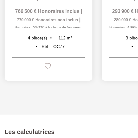
766 500 €
Honoraires inclus
|
293 900 €
H
|
730 000 €
Honoraires non inclus
280 000 €
Ho
Honoraires : 5% TTC à la charge de l'acquéreur
Honoraires : 4,96% 
112
m²
4
pièce(s)
3
pièc
Réf :
OC77
Les calculatrices